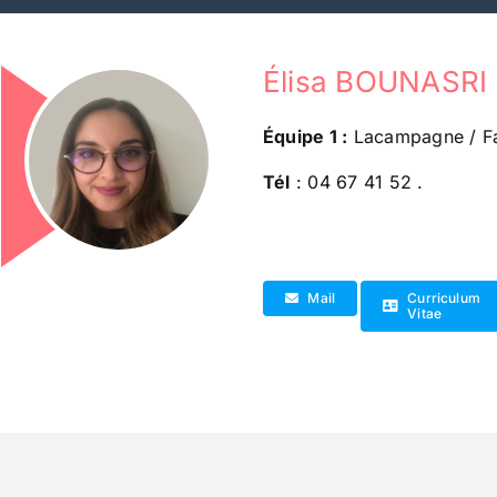
Passer
au
contenu
Élisa BOUNASRI 
Équipe 1 :
Lacampagne / F
Tél
: 04 67 41 52 .
Mail
Curriculum
Vitae