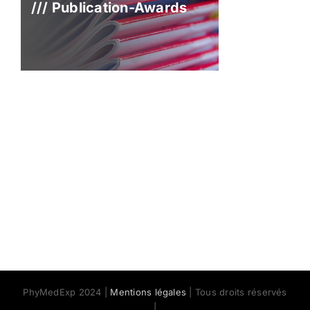
/// Publication-Awards
PhyMedExp 2024 |
Mentions légales
| Tous droits réservés
|