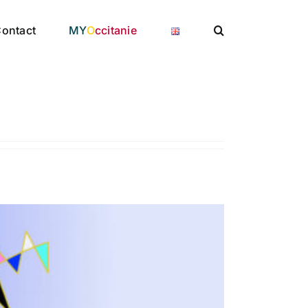
ontact
MY
O
ccitanie