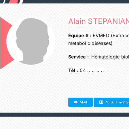
Passer
au
contenu
Alain STEPANIA
Équipe 6 :
EVMED (Extracel
metabolic diseases)
Service :
Hématologie bio
Tél
: 04 .. .. .. ..
Mail
Curriculum Vita