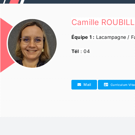
Passer
au
contenu
Camille ROUBILL
Équipe 1 :
Lacampagne / F
Tél
: 04
Mail
Curriculum Vita