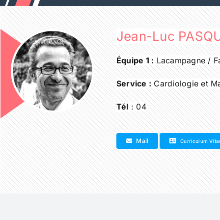
Passer
au
contenu
Jean-Luc PASQU
Équipe 1 :
Lacampagne / F
Service :
Cardiologie et Ma
Tél
: 04
Mail
Curriculum Vita