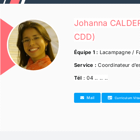
Passer
au
contenu
Johanna CALDE
CDD)
Équipe 1 :
Lacampagne / F
Service :
Coordinateur d’es
Tél
: 04 .. .. ..
Mail
Curriculum Vita