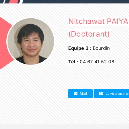
Passer
au
contenu
Nitchawat PAI
(Doctorant)
Équipe 3 :
Bourdin
Tél
: 04 67 41 52 08
Mail
Curriculum Vita