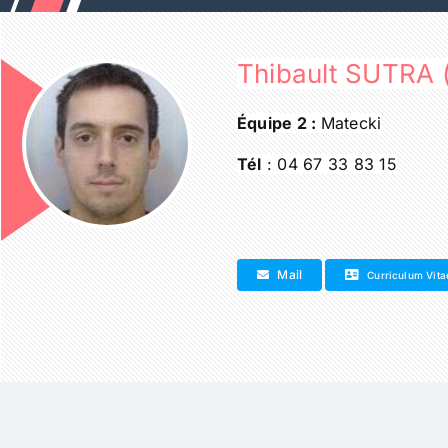
Passer
au
contenu
Thibault SUTRA (
Équipe 2 :
Matecki
Tél
: 04 67 33 83 15
Mail
Curriculum Vita