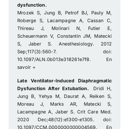
dysfunction.
Mrozek S, Jung B, Petrof BJ, Pauly M,
Roberge S, Lacampagne A, Cassan C,
Thireau J, Molinari N, Futier E,
Scheuermann V, Constantin JM, Matecki
S, Jaber S. Anesthesiology. 2012
Sep;117(3):560-7. doi:
10.1097/ALN.0b013e318261e7f8.
En
savoir +
Late Ventilator-Induced Diaphragmatic
Dysfunction After Extubation.
Dridi H,
Jung B, Yehya M, Daurat A, Reiken S,
Moreau J, Marks AR, Matecki S,
Lacampagne A, Jaber S. Crit Care Med.
2020 Dec;48(12):e1300-e1305. doi:
10.1097/CCM.0000000000004569.
En