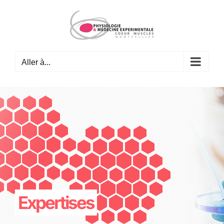
Passer
au
contenu
Aller à...
Expertises