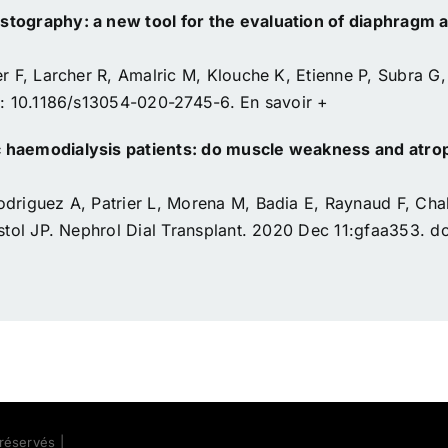
tography: a new tool for the evaluation of diaphragm and
er F, Larcher R, Amalric M, Klouche K, Etienne P, Subra G,
oi: 10.1186/s13054-020-2745-6.
En savoir +
 haemodialysis patients: do muscle weakness and atrop
driguez A, Patrier L, Morena M, Badia E, Raynaud F, Chal
istol JP. Nephrol Dial Transplant. 2020 Dec 11:gfaa353. d
réservés |