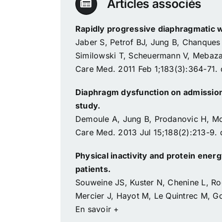
Articles associés
Rapidly progressive diaphragmatic w
Jaber S, Petrof BJ, Jung B, Chanques
Similowski T, Scheuermann V, Mebazaa
Care Med. 2011 Feb 1;183(3):364-71
Diaphragm dysfunction on admission t
study.
Demoule A, Jung B, Prodanovic H, Mol
Care Med. 2013 Jul 15;188(2):213-9.
Physical inactivity and protein ene
patients.
Souweine JS, Kuster N, Chenine L, Rod
Mercier J, Hayot M, Le Quintrec M, G
En savoir +