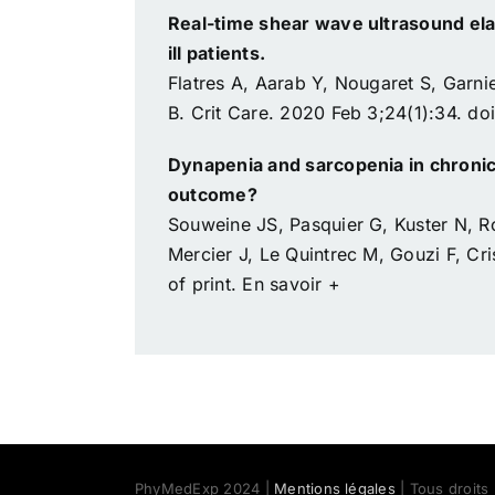
Real-time shear wave ultrasound elas
ill patients.
Flatres A, Aarab Y, Nougaret S, Garni
B. Crit Care. 2020 Feb 3;24(1):34. d
Dynapenia and sarcopenia in chronic
outcome?
Souweine JS, Pasquier G, Kuster N, Ro
Mercier J, Le Quintrec M, Gouzi F, Cr
of print.
En savoir +
PhyMedExp 2024 |
Mentions légales
| Tous droits 