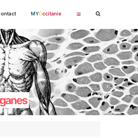
ontact
MY
O
ccitanie
rganes