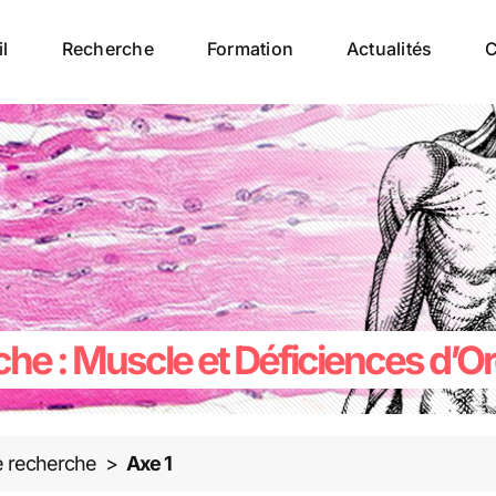
l
Recherche
Formation
Actualités
C
he : Muscle et Déficiences d’O
 recherche
>
Axe 1