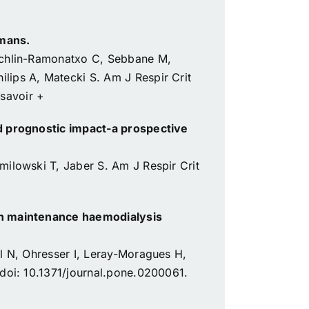
umans.
oechlin-Ramonatxo C, Sebbane M,
lips A, Matecki S. Am J Respir Crit
savoir +
nd prognostic impact-a prospective
milowski T, Jaber S. Am J Respir Crit
 in maintenance haemodialysis
l N, Ohresser I, Leray-Moragues H,
 doi: 10.1371/journal.pone.0200061.