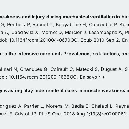
eakness and injury during mechanical ventilation in h
 G, Berthet JP, Rabuel C, Bouyabrine H, Courouble P, K
 A, Capdevila X, Mornet D, Mercier J, Lacampagne A, Phi
. doi: 10.1164/rccm.201004-0670OC. Epub 2010 Sep 2.
En 
o the intensive care unit. Prevalence, risk factors, a
inari N, Chanques G, Coirault C, Matecki S, Duguet A, Si
 doi: 10.1164/rccm.201209-1668OC.
En savoir +
rgy wasting play independent roles in muscle weakness
riguez A, Patrier L, Morena M, Badia E, Chalabi L, Rayna
ouzi F, Cristol JP. PLoS One. 2018 Aug 1;13(8):e0200061.