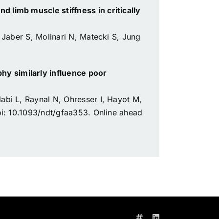
 limb muscle stiffness in critically
 Jaber S, Molinari N, Matecki S, Jung
hy similarly influence poor
abi L, Raynal N, Ohresser I, Hayot M,
oi: 10.1093/ndt/gfaa353. Online ahead
X
LinkedIn