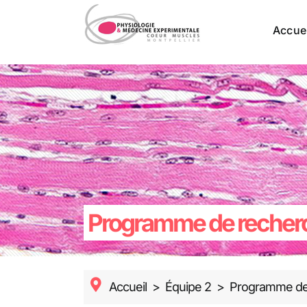
Passer
au
Accuei
contenu
Programme de recherc
Accueil
>
Équipe 2
>
Programme de